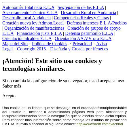
Autonomía Total para E.L.A
|
Segregación de las E.L.A
|
Asesoramiento Técnico E.L.A
|
Desarrollo Rural en Andalucía
|
Desarrollo local Andalucía
|
Competencias Reales y Claras
|
Creación nueva ley Admon.Local
|
Defensa intereses E.L.A/Pueblos
|
Organización de manifestaciones
|
Creación de grupos de apoyo
E.L.A
|
Financiación justa E.L.A
|
Defensa patrimonio E.L.A
|
Orientación alcaldes E.L.A
|
Orientación AA.VV pro E.L.A
|
Mapa del Sito
·
Política de Cookies
·
Privacidad
·
Aviso
Legal
·
Copyright 2015
·
Diseñada y Creada por ifcnet.es
¡Atención! Este sitio usa cookies y
tecnologías similares.
Si no cambia la configuración de su navegador, usted acepta su uso.
Saber más
Acepto
Una cookie es un fichero que se descarga en el ordenador/smartphone/tablet
del usuario al acceder a determinadas páginas web para almacenar y
recuperar información sobre la navegación que se efectúa desde dicho equipo.
Para conocer más información sobre como maneja los asuntos de privacidad
F.A.E.M. le invita a acceder al siguiente enlace:
http://www.faem.es/privacidad