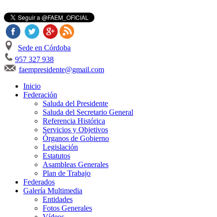
Sede en Córdoba
957 327 938
faempresidente@gmail.com
Inicio
Federación
Saluda del Presidente
Saluda del Secretario General
Referencia Histórica
Servicios y Objetivos
Órganos de Gobierno
Legislación
Estatutos
Asambleas Generales
Plan de Trabajo
Federados
Galería Multimedia
Entidades
Fotos Generales
Vídeos