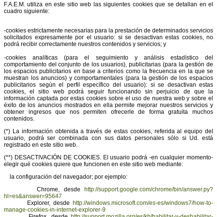
F.A.E.M. utiliza en este sitio web las siguientes cookies que se detallan en el
cuadro siguiente:
-cookies estrictamente necesarias para la prestación de determinados servicios
solicitados expresamente por el usuario: si se desactivan estas cookies, no
podrá recibir correctamente nuestros contenidos y servicios; y
-cookies analíticas (para el seguimiento y análisis estadístico del
comportamiento del conjunto de los usuarios), publicitarias (para la gestión de
los espacios publicitarios en base a criterios como la frecuencia en la que se
muestran los anuncios) y comportamentales (para la gestión de los espacios
publicitarios según el perfil específico del usuario): si se desactivan estas
cookies, el sitio web podrá seguir funcionando sin perjuicio de que la
información captada por estas cookies sobre el uso de nuestra web y sobre el
éxito de los anuncios mostrados en ella permite mejorar nuestros servicios y
obtener ingresos que nos permiten ofrecerle de forma gratuita muchos
contenidos.
(*) La información obtenida a través de estas cookies, referida al equipo del
usuario, podrá ser combinada con sus datos personales sólo si Ud. está
registrado en este sitio web.
(**) DESACTIVACIÓN DE COOKIES. El usuario podrá -en cualquier momento-
elegir qué cookies quiere que funcionen en este sitio web mediante:
la configuración del navegador; por ejemplo:
Chrome, desde
http://support.google.com/chrome/bin/answer.py?
hl=es&answer=95647
Explorer, desde
http://windows.microsoft.com/es-es/windows7/how-to-
manage-cookies-in-internet-explorer-9
Firefox, desde
http://support.mozilla.org/es/kb/habilitar-y-deshabilitar-