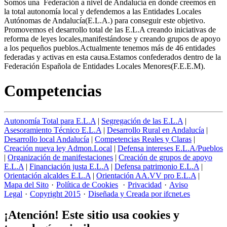
Somos una Federación a nivel de Andalucía en donde creemos en
la total autonomía local y defendemos a las Entidades Locales
Autónomas de Andalucía(E.L.A.) para conseguir este objetivo.
Promovemos el desarrollo total de las E.L.A creando iniciativas de
reforma de leyes locales,manifestándose y creando grupos de apoyo
a los pequeños pueblos.Actualmente tenemos más de 46 entidades
federadas y activas en esta causa.Estamos confederados dentro de la
Federación Española de Entidades Locales Menores(F.E.E.M).
Competencias
Autonomía Total para E.L.A
|
Segregación de las E.L.A
|
Asesoramiento Técnico E.L.A
|
Desarrollo Rural en Andalucía
|
Desarrollo local Andalucía
|
Competencias Reales y Claras
|
Creación nueva ley Admon.Local
|
Defensa intereses E.L.A/Pueblos
|
Organización de manifestaciones
|
Creación de grupos de apoyo
E.L.A
|
Financiación justa E.L.A
|
Defensa patrimonio E.L.A
|
Orientación alcaldes E.L.A
|
Orientación AA.VV pro E.L.A
|
Mapa del Sito
·
Política de Cookies
·
Privacidad
·
Aviso
Legal
·
Copyright 2015
·
Diseñada y Creada por ifcnet.es
¡Atención! Este sitio usa cookies y