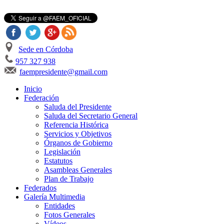
Sede en Córdoba
957 327 938
faempresidente@gmail.com
Inicio
Federación
Saluda del Presidente
Saluda del Secretario General
Referencia Histórica
Servicios y Objetivos
Órganos de Gobierno
Legislación
Estatutos
Asambleas Generales
Plan de Trabajo
Federados
Galería Multimedia
Entidades
Fotos Generales
Vídeos