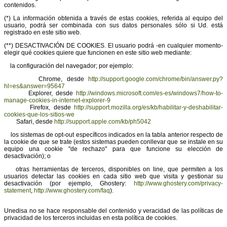
contenidos.
(*) La información obtenida a través de estas cookies, referida al equipo del
usuario, podrá ser combinada con sus datos personales sólo si Ud. está
registrado en este sitio web.
(**) DESACTIVACIÓN DE COOKIES. El usuario podrá -en cualquier momento-
elegir qué cookies quiere que funcionen en este sitio web mediante:
la configuración del navegador; por ejemplo:
Chrome, desde
http://support.google.com/chrome/bin/answer.py?
hl=es&answer=95647
Explorer, desde
http://windows.microsoft.com/es-es/windows7/how-to-
manage-cookies-in-internet-explorer-9
Firefox, desde
http://support.mozilla.org/es/kb/habilitar-y-deshabilitar-
cookies-que-los-sitios-we
Safari, desde
http://support.apple.com/kb/ph5042
los sistemas de opt-out específicos indicados en la tabla anterior respecto de
la cookie de que se trate (estos sistemas pueden conllevar que se instale en su
equipo una cookie "de rechazo" para que funcione su elección de
desactivación); o
otras herramientas de terceros, disponibles on line, que permiten a los
usuarios detectar las cookies en cada sitio web que visita y gestionar su
desactivación (por ejemplo, Ghostery:
http://www.ghostery.com/privacy-
statement
,
http://www.ghostery.com/faq
).
Unedisa no se hace responsable del contenido y veracidad de las políticas de
privacidad de los terceros incluidas en esta política de cookies.