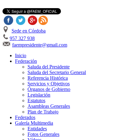
Sede en Córdoba
957 327 938
faempresidente@gmail.com
Inicio
Federación
Saluda del Presidente
Saluda del Secretario General
Referencia Histórica
Servicios y Objetivos
Órganos de Gobierno
Legislación
Estatutos
Asambleas Generales
Plan de Trabajo
Federados
Galería Multimedia
Entidades
Fotos Generales
Vídeos