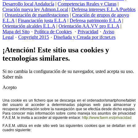
Desarrollo local Andalucía
|
Competencias Reales y Claras
|
Creación nueva ley Admon.Local
|
Defensa intereses E.L.A/Pueblos
|
Organización de manifestaciones
|
Creación de grupos de apoyo
E.L.A
|
Financiación justa E.L.A
|
Defensa patrimonio E.L.A
|
Orientación alcaldes E.L.A
|
Orientación AA.VV pro E.L.A
|
Mapa del Sito
·
Política de Cookies
·
Privacidad
·
Aviso
Legal
·
Copyright 2015
·
Diseñada y Creada por ifcnet.es
¡Atención! Este sitio usa cookies y
tecnologías similares.
Si no cambia la configuración de su navegador, usted acepta su uso.
Saber más
Acepto
Una cookie es un fichero que se descarga en el ordenador/smartphone/tablet
del usuario al acceder a determinadas páginas web para almacenar y
recuperar información sobre la navegación que se efectúa desde dicho equipo.
Para conocer más información sobre como maneja los asuntos de privacidad
F.A.E.M. le invita a acceder al siguiente enlace:
http://www.faem.es/privacidad
F.A.E.M. utiliza en este sitio web las siguientes cookies que se detallan en el
cuadro siguiente: