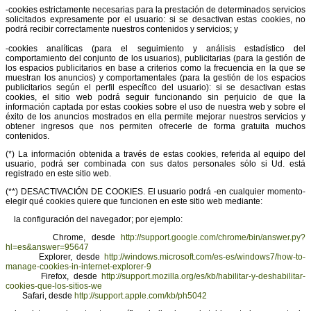
-cookies estrictamente necesarias para la prestación de determinados servicios
solicitados expresamente por el usuario: si se desactivan estas cookies, no
podrá recibir correctamente nuestros contenidos y servicios; y
-cookies analíticas (para el seguimiento y análisis estadístico del
comportamiento del conjunto de los usuarios), publicitarias (para la gestión de
los espacios publicitarios en base a criterios como la frecuencia en la que se
muestran los anuncios) y comportamentales (para la gestión de los espacios
publicitarios según el perfil específico del usuario): si se desactivan estas
cookies, el sitio web podrá seguir funcionando sin perjuicio de que la
información captada por estas cookies sobre el uso de nuestra web y sobre el
éxito de los anuncios mostrados en ella permite mejorar nuestros servicios y
obtener ingresos que nos permiten ofrecerle de forma gratuita muchos
contenidos.
(*) La información obtenida a través de estas cookies, referida al equipo del
usuario, podrá ser combinada con sus datos personales sólo si Ud. está
registrado en este sitio web.
(**) DESACTIVACIÓN DE COOKIES. El usuario podrá -en cualquier momento-
elegir qué cookies quiere que funcionen en este sitio web mediante:
la configuración del navegador; por ejemplo:
Chrome, desde
http://support.google.com/chrome/bin/answer.py?
hl=es&answer=95647
Explorer, desde
http://windows.microsoft.com/es-es/windows7/how-to-
manage-cookies-in-internet-explorer-9
Firefox, desde
http://support.mozilla.org/es/kb/habilitar-y-deshabilitar-
cookies-que-los-sitios-we
Safari, desde
http://support.apple.com/kb/ph5042